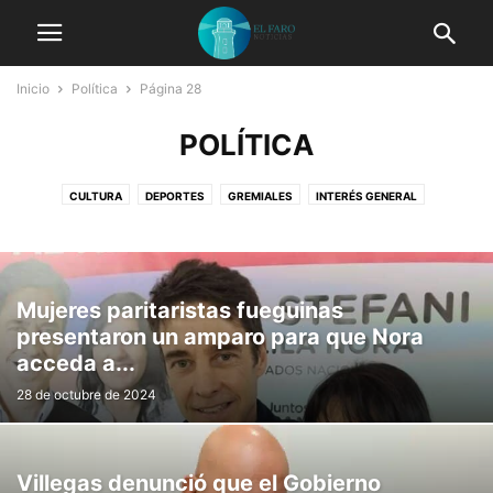
Inicio
Política
Página 28
POLÍTICA
CULTURA
DEPORTES
GREMIALES
INTERÉS GENERAL
JUDIICIALES
LOCALES
MUNICIPALES
NACIONALES
POLICIALES
POLÍTICA
PROVINCIALES
Mujeres paritaristas fueguinas
presentaron un amparo para que Nora
acceda a...
28 de octubre de 2024
Villegas denunció que el Gobierno