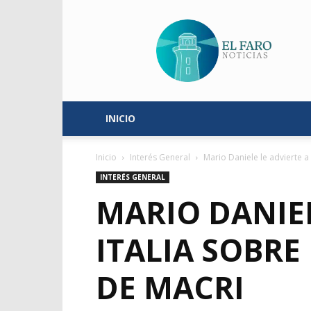
El
Faro
Noticias
INICIO
Inicio
Interés General
Mario Daniele le advierte a
INTERÉS GENERAL
MARIO DANIEL
ITALIA SOBRE
DE MACRI