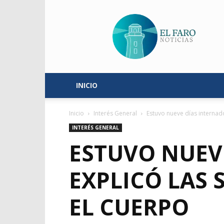
El
Faro
Noticias
INICIO
Inicio
Interés General
Estuvo nueve días internado
INTERÉS GENERAL
ESTUVO NUEV
EXPLICÓ LAS
EL CUERPO