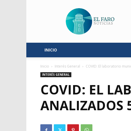
El
Faro
Noticias
INICIO
Inicio
Interés General
COVID: El laboratorio muni
INTERÉS GENERAL
COVID: EL LA
ANALIZADOS 