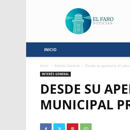
El
Faro
Noticias
INICIO
Inicio
Interés General
Desde su apertura, el Lab
INTERÉS GENERAL
DESDE SU AP
MUNICIPAL P