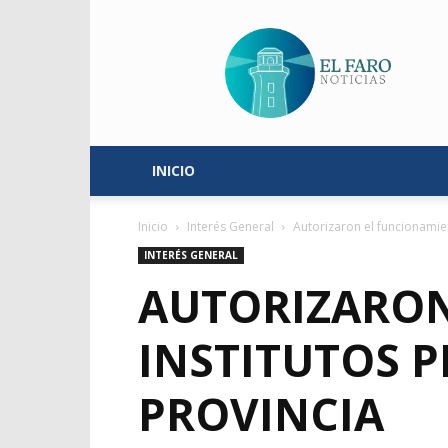
El
Faro
Noticias
INICIO
Inicio
Interés General
Autorizaron el funcionamien
INTERÉS GENERAL
AUTORIZARON
INSTITUTOS P
PROVINCIA