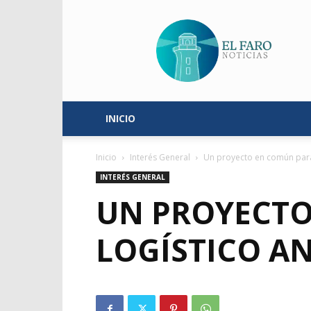
El
Faro
Noticias
INICIO
Inicio
Interés General
Un proyecto en común para 
INTERÉS GENERAL
UN PROYECTO
LOGÍSTICO A