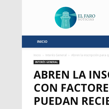
El
Faro
Noticias
INICIO
Inicio
Interés General
Abren la inscripción para q
INTERÉS GENERAL
ABREN LA IN
CON FACTORES
PUEDAN RECI