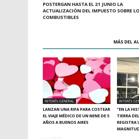
POSTERGAN HASTA EL 21 JUNIO LA
ACTUALIZACIÓN DEL IMPUESTO SOBRE L
COMBUSTIBLES
ARTÍCULOS RELACIONADOS
MÁS DEL A
INTERÉS GENERAL
INTERÉS GE
LANZAN UNA RIFA PARA COSTEAR
“EN LA HIS
EL VIAJE MÉDICO DE UN NENE DE 5
TIERRA DE
AÑOS A BUENOS AIRES
REGISTRA 
MAGNITU