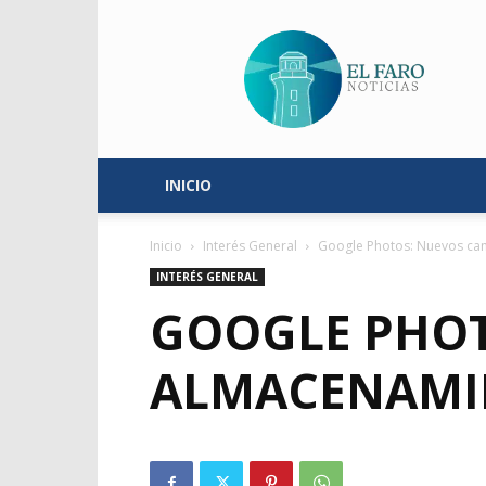
El
Faro
Noticias
INICIO
Inicio
Interés General
Google Photos: Nuevos ca
INTERÉS GENERAL
GOOGLE PHOT
ALMACENAMI