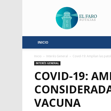
El
Faro
Noticias
INICIO
Inicio
Interés General
Covid-19: Amplían las pato
INTERÉS GENERAL
COVID-19: AM
CONSIDERADAS
VACUNA