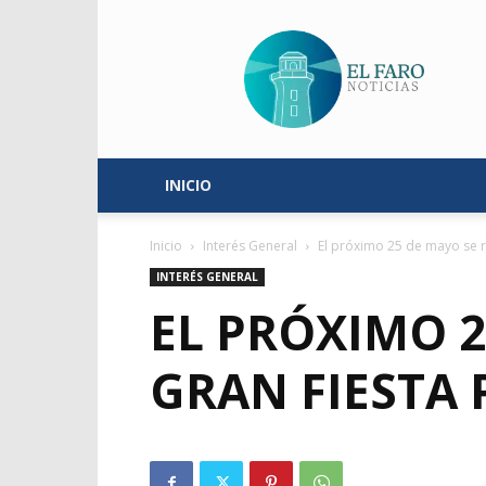
El
Faro
Noticias
INICIO
Inicio
Interés General
El próximo 25 de mayo se re
INTERÉS GENERAL
EL PRÓXIMO 2
GRAN FIESTA 