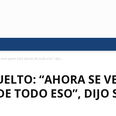
verá quien está detrás de todo eso”, dijo...
ELTO: “AHORA SE V
DE TODO ESO”, DIJ