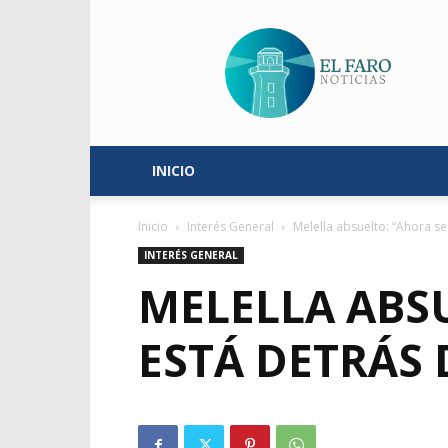
El
Faro
Noticias
INICIO
Inicio
Interés General
Melella absuelto: “Ahora se 
INTERÉS GENERAL
MELELLA ABSU
ESTÁ DETRÁS 