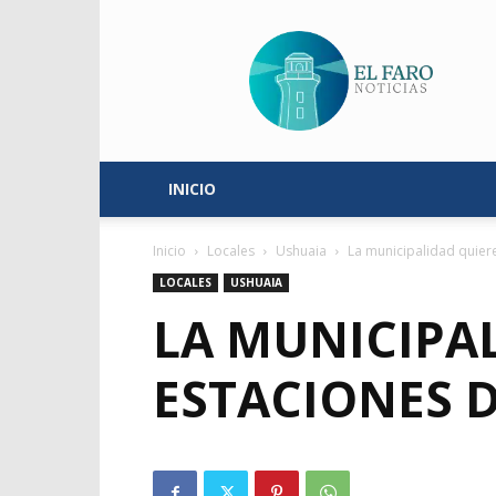
El
Faro
Noticias
INICIO
Inicio
Locales
Ushuaia
La municipalidad quiere 
LOCALES
USHUAIA
LA MUNICIPAL
ESTACIONES D