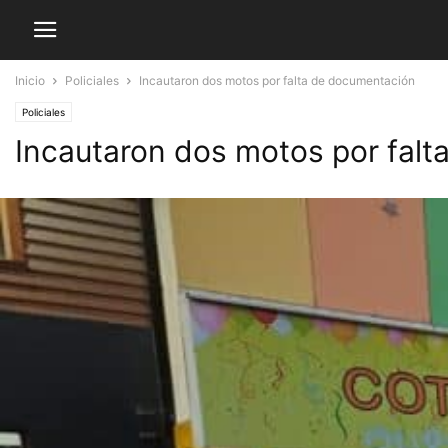
Inicio
Policiales
Incautaron dos motos por falta de documentación
Policiales
Incautaron dos motos por fal