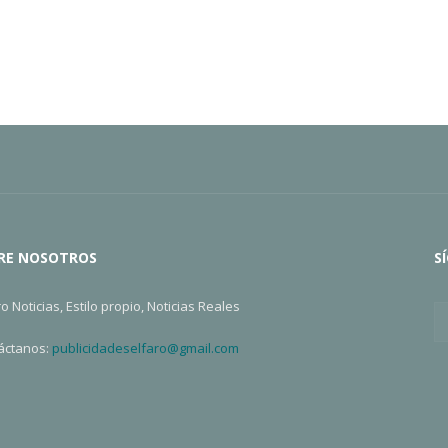
RE NOSOTROS
S
ro Noticias, Estilo propio, Noticias Reales
áctanos:
publicidadeselfaro@gmail.com