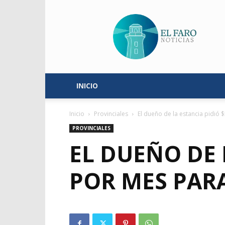
El
Faro
Noticias
INICIO
Inicio
Provinciales
El dueño de la estancia pidió $
PROVINCIALES
EL DUEÑO DE 
POR MES PARA