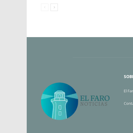
SOB
El Fa
Cont