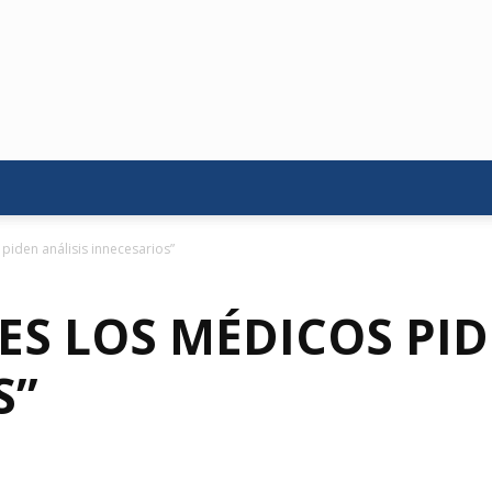
piden análisis innecesarios”
S LOS MÉDICOS PID
S”