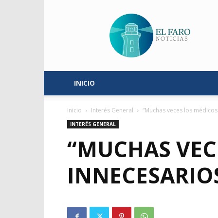
El
Faro
Noticias
INICIO
Inicio
Interés General
“Muchas veces los médicos 
INTERÉS GENERAL
“MUCHAS VECE
INNECESARIO