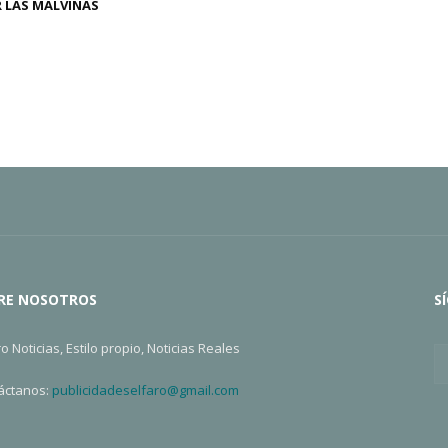
 LAS MALVINAS
RE NOSOTROS
S
ro Noticias, Estilo propio, Noticias Reales
áctanos:
publicidadeselfaro@gmail.com