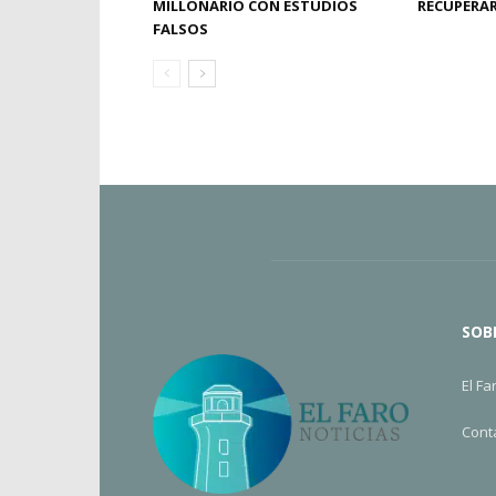
MILLONARIO CON ESTUDIOS
RECUPERAR
FALSOS
SOB
El Fa
Cont