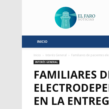
El
Faro
Noticias
INICIO
Inicio
Interés General
Familiares de pacientes e
INTERÉS GENERAL
FAMILIARES D
ELECTRODEPE
EN LA ENTRE