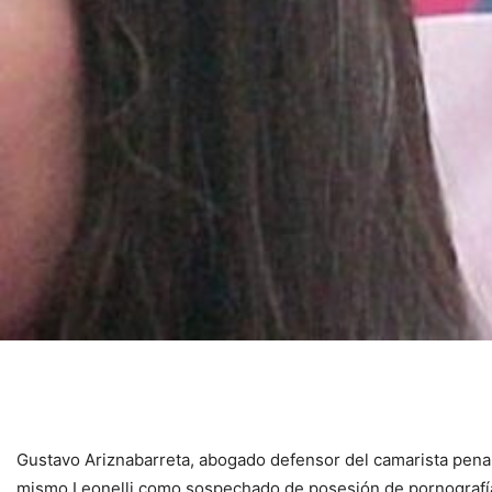
Gustavo Ariznabarreta, abogado defensor del camarista penal 
mismo Leonelli como sospechado de posesión de pornografía 