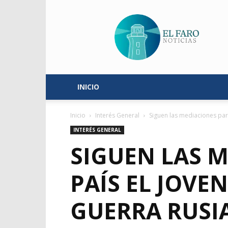
El
Faro
Noticias
INICIO
Inicio
Interés General
Siguen las mediaciones para
INTERÉS GENERAL
SIGUEN LAS M
PAÍS EL JOVE
GUERRA RUSI