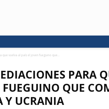
 que vuelva al país el joven fueguino que...
EDIACIONES PARA Q
N FUEGUINO QUE CO
A Y UCRANIA