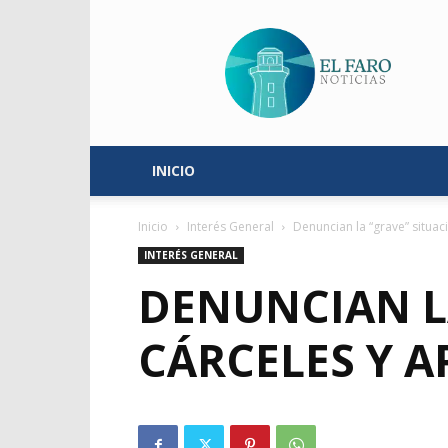
El
Faro
Noticias
INICIO
Inicio
Interés General
Denuncian la “grave” situac
INTERÉS GENERAL
DENUNCIAN LA
CÁRCELES Y 