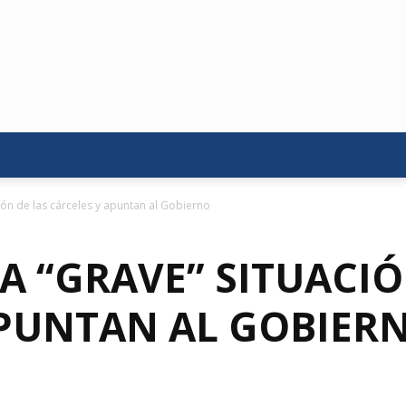
ión de las cárceles y apuntan al Gobierno
 “GRAVE” SITUACIÓ
APUNTAN AL GOBIER