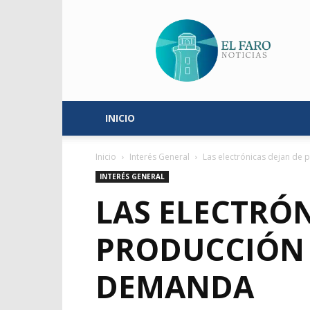
El
Faro
Noticias
INICIO
Inicio
Interés General
Las electrónicas dejan de pl
INTERÉS GENERAL
LAS ELECTRÓN
PRODUCCIÓN 
DEMANDA