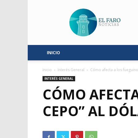
El
Faro
Noticias
INICIO
Inicio
Interés General
Cómo afecta a los fueguinos
INTERÉS GENERAL
CÓMO AFECTA
CEPO” AL DÓ