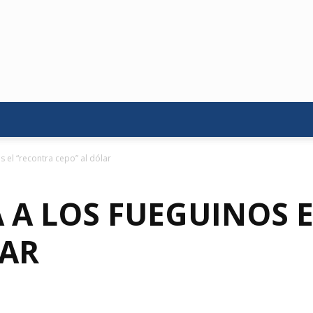
 el “recontra cepo” al dólar
 A LOS FUEGUINOS 
LAR