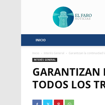
El
Faro
Noticias
INICIO
Inicio
Interés General
Garantizan la continuidad 
INTERÉS GENERAL
GARANTIZAN 
TODOS LOS T