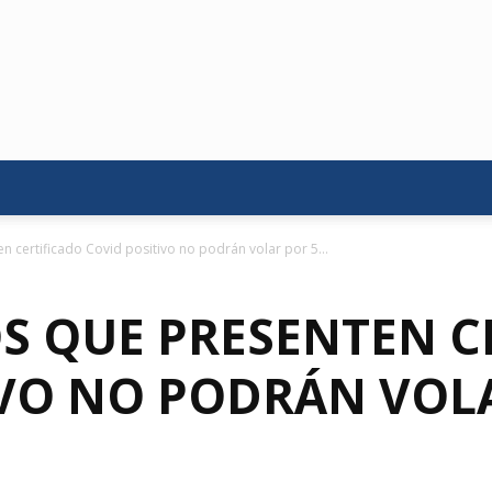
n certificado Covid positivo no podrán volar por 5...
OS QUE PRESENTEN C
IVO NO PODRÁN VOL