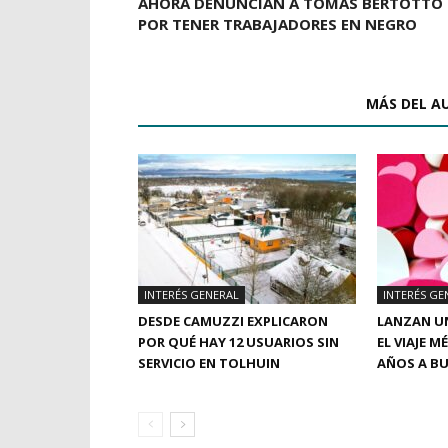
AHORA DENUNCIAN A TOMÁS BERTOTTO
POR TENER TRABAJADORES EN NEGRO
ARTÍCULOS RELACIONADOS
MÁS DEL A
INTERÉS GENERAL
INTERÉS GE
DESDE CAMUZZI EXPLICARON
LANZAN UN
POR QUÉ HAY 12 USUARIOS SIN
EL VIAJE M
SERVICIO EN TOLHUIN
AÑOS A BU