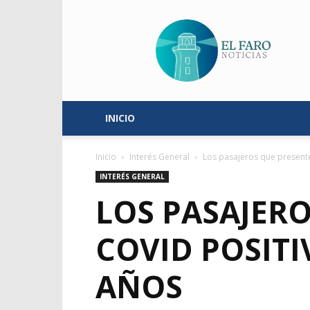
El
Faro
Noticias
INICIO
Inicio
Interés General
Los pasajeros que presente
INTERÉS GENERAL
LOS PASAJER
COVID POSIT
AÑOS