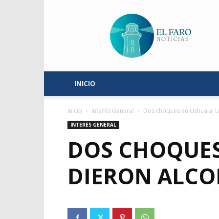
El
Faro
Noticias
INICIO
Inicio
Interés General
Dos choques en Ushuaia: L
INTERÉS GENERAL
DOS CHOQUES
DIERON ALCO