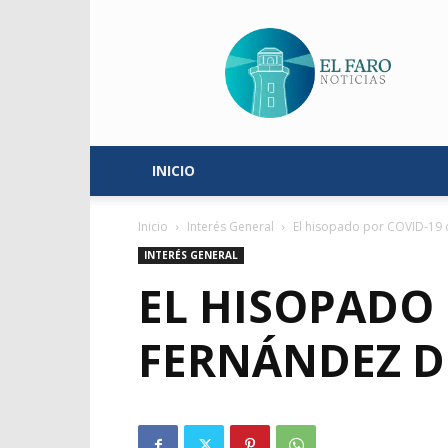
El
Faro
Noticias
INICIO
Inicio
Interés General
El hisopado por COVID-19 
INTERÉS GENERAL
EL HISOPADO 
FERNÁNDEZ D