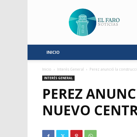
El
Faro
Noticias
INICIO
Inicio
Interés General
Perez anunció la construcci
INTERÉS GENERAL
PEREZ ANUNC
NUEVO CENTR