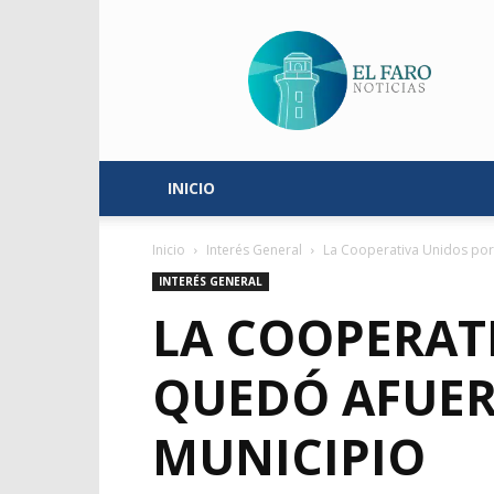
El
Faro
Noticias
INICIO
Inicio
Interés General
La Cooperativa Unidos por 
INTERÉS GENERAL
LA COOPERAT
QUEDÓ AFUER
MUNICIPIO