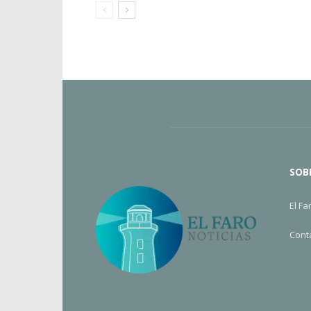
SOB
El Fa
Cont