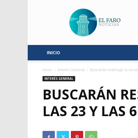
El
Faro
Noticias
INICIO
Inicio
Interés General
Buscarán restringir la circul
INTERÉS GENERAL
BUSCARÁN RE
LAS 23 Y LAS