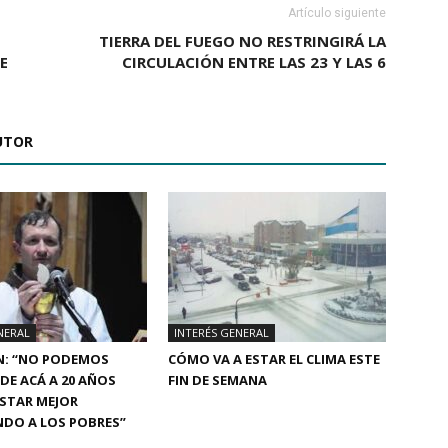
Artículo siguiente
TIERRA DEL FUEGO NO RESTRINGIRÁ LA
E
CIRCULACIÓN ENTRE LAS 23 Y LAS 6
UTOR
NERAL
INTERÉS GENERAL
N: “NO PODEMOS
CÓMO VA A ESTAR EL CLIMA ESTE
 DE ACÁ A 20 AÑOS
FIN DE SEMANA
STAR MEJOR
NDO A LOS POBRES”