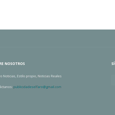
RE NOSOTROS
S
ro Noticias, Estilo propio, Noticias Reales
áctanos:
publicidadeselfaro@gmail.com