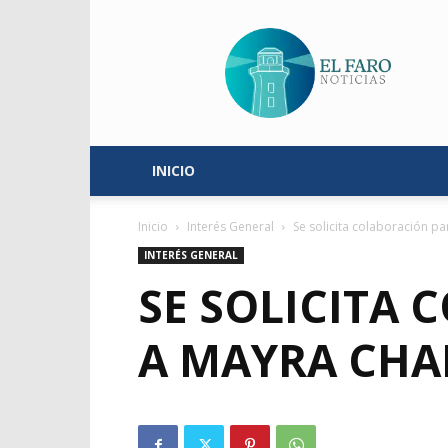
El
Faro
Noticias
INICIO
Inicio
Interés General
Se solicita colaboración pa
INTERÉS GENERAL
SE SOLICITA
A MAYRA CHA