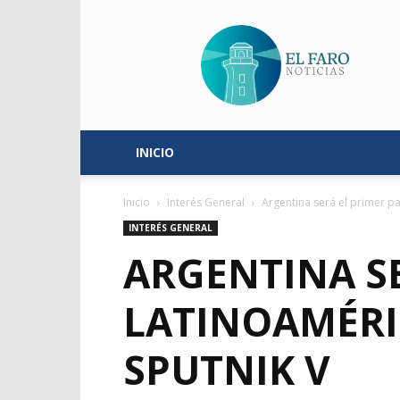
El
Faro
Noticias
INICIO
Inicio
Interés General
Argentina será el primer pa
INTERÉS GENERAL
ARGENTINA SE
LATINOAMÉRI
SPUTNIK V