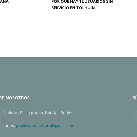
MANA
POR QUÉ HAY 12 USUARIOS SIN
SERVICIO EN TOLHUIN
RE NOSOTROS
S
ro Noticias, Estilo propio, Noticias Reales
áctanos:
publicidadeselfaro@gmail.com