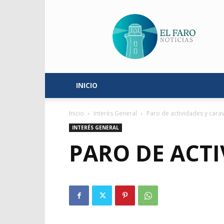
El
Faro
Noticias
INICIO
Inicio
Interés General
Paro de actividades y cara
INTERÉS GENERAL
PARO DE ACTI