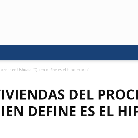
ocrear en Ushuaia: “Quien define es el Hipotecario”
VIVIENDAS DEL PROC
IEN DEFINE ES EL H