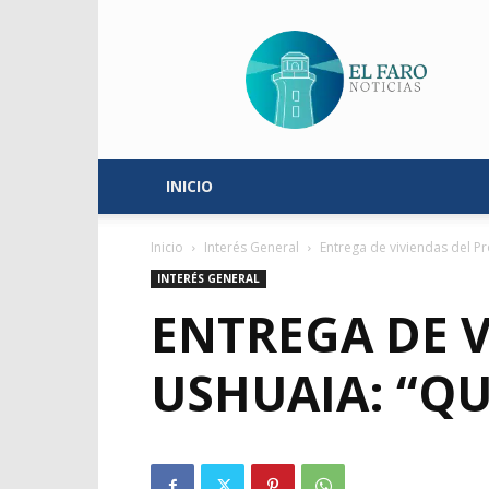
El
Faro
Noticias
INICIO
Inicio
Interés General
Entrega de viviendas del Pr
INTERÉS GENERAL
ENTREGA DE 
USHUAIA: “QU