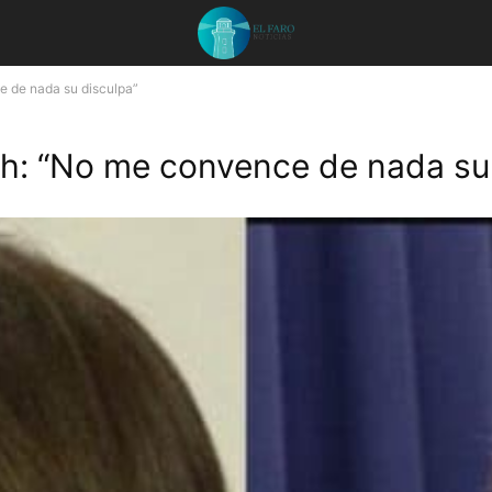
e de nada su disculpa”
ch: “No me convence de nada su