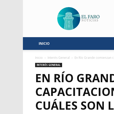
El
Faro
Noticias
INICIO
Inicio
Interés General
En Río Grande comienzan co
INTERÉS GENERAL
EN RÍO GRAN
CAPACITACIO
CUÁLES SON 