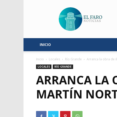
El
Faro
Noticias
INICIO
Inicio
Locales
Río Grande
Arranca la obra de i
LOCALES
RÍO GRANDE
ARRANCA LA 
MARTÍN NOR