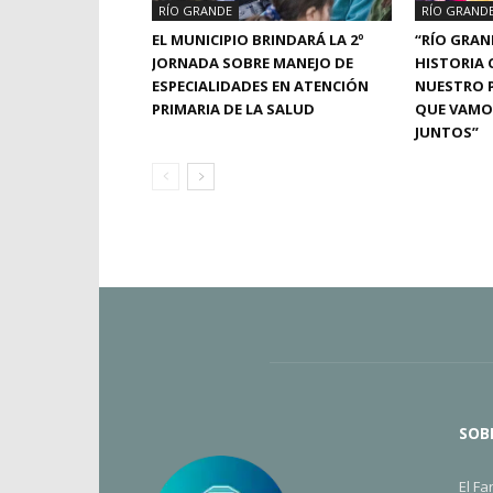
RÍO GRANDE
RÍO GRAND
EL MUNICIPIO BRINDARÁ LA 2º
“RÍO GRAN
JORNADA SOBRE MANEJO DE
HISTORIA
ESPECIALIDADES EN ATENCIÓN
NUESTRO P
PRIMARIA DE LA SALUD
QUE VAMO
JUNTOS”
SOB
El Fa