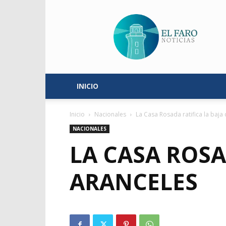
El
Faro
Noticias
INICIO
Inicio
Nacionales
La Casa Rosada ratifica la baja
NACIONALES
LA CASA ROSA
ARANCELES