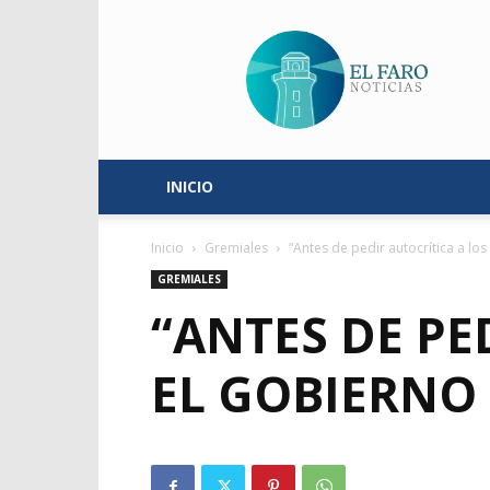
El
Faro
Noticias
INICIO
Inicio
Gremiales
“Antes de pedir autocrítica a los
GREMIALES
“ANTES DE PE
EL GOBIERNO 