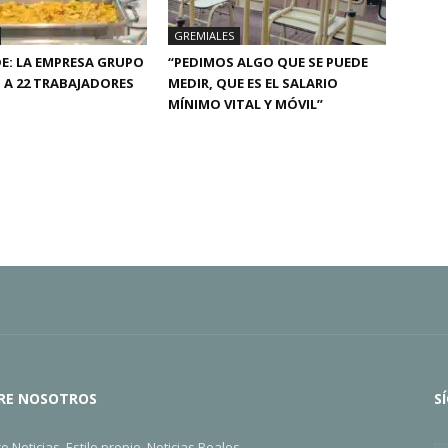
GREMIALES
E: LA EMPRESA GRUPO
“PEDIMOS ALGO QUE SE PUEDE
Ó A 22 TRABAJADORES
MEDIR, QUE ES EL SALARIO
MÍNIMO VITAL Y MÓVIL”
RE NOSOTROS
S
ro Noticias, Estilo propio, Noticias Reales