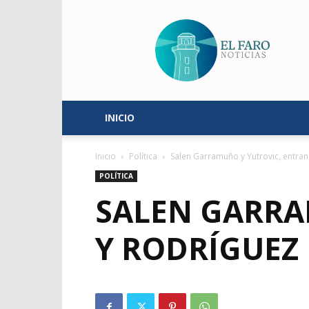
El
Faro
Noticias
INICIO
Inicio
Política
Salen Garramuño y Yutrovic, entran
POLÍTICA
SALEN GARRA
Y RODRÍGUEZ