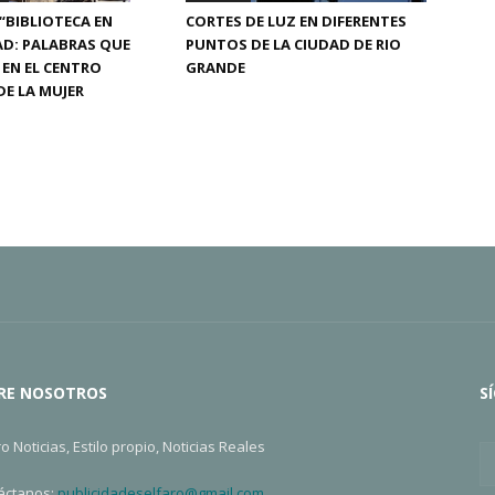
CORTES DE LUZ EN DIFERENTES
“BIBLIOTECA EN
PUNTOS DE LA CIUDAD DE RIO
D: PALABRAS QUE
GRANDE
 EN EL CENTRO
DE LA MUJER
RE NOSOTROS
S
ro Noticias, Estilo propio, Noticias Reales
áctanos:
publicidadeselfaro@gmail.com