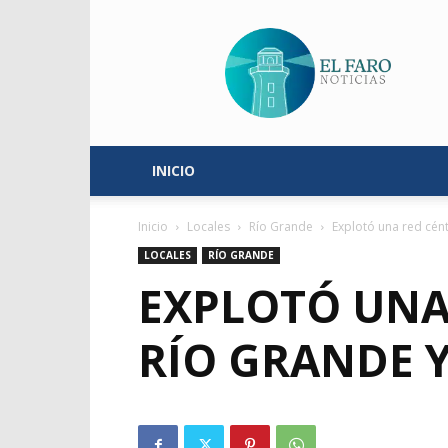
El
Faro
Noticias
INICIO
Inicio
Locales
Río Grande
Explotó una red cént
LOCALES
RÍO GRANDE
EXPLOTÓ UNA
RÍO GRANDE Y