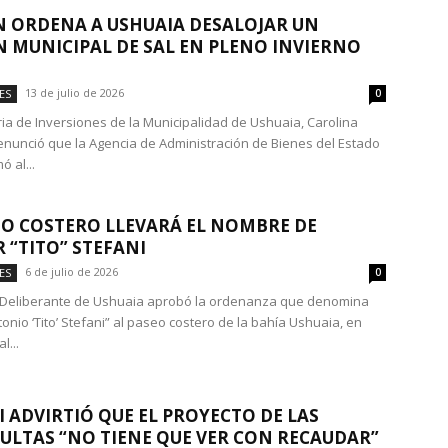
 ORDENA A USHUAIA DESALOJAR UN
 MUNICIPAL DE SAL EN PLENO INVIERNO
13 de julio de 2026
ES
0
ria de Inversiones de la Municipalidad de Ushuaia, Carolina
denunció que la Agencia de Administración de Bienes del Estado
ó al...
EO COSTERO LLEVARÁ EL NOMBRE DE
 “TITO” STEFANI
6 de julio de 2026
ES
0
 Deliberante de Ushuaia aprobó la ordenanza que denomina
onio ‘Tito’ Stefani” al paseo costero de la bahía Ushuaia, en
l...
I ADVIRTIÓ QUE EL PROYECTO DE LAS
LTAS “NO TIENE QUE VER CON RECAUDAR”