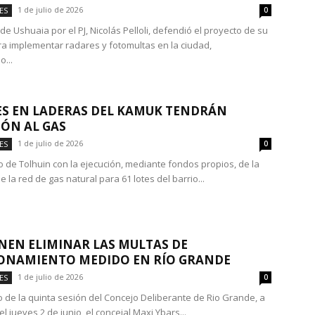
1 de julio de 2026
ES
0
 de Ushuaia por el PJ, Nicolás Pelloli, defendió el proyecto de su
ra implementar radares y fotomultas en la ciudad,
...
ES EN LADERAS DEL KAMUK TENDRÁN
ÓN AL GAS
1 de julio de 2026
ES
0
io de Tolhuin con la ejecución, mediante fondos propios, de la
 la red de gas natural para 61 lotes del barrio...
EN ELIMINAR LAS MULTAS DE
ONAMIENTO MEDIDO EN RÍO GRANDE
1 de julio de 2026
ES
0
o de la quinta sesión del Concejo Deliberante de Rio Grande, a
el jueves 2 de junio, el concejal Maxi Ybars...