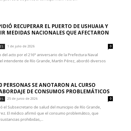
PIDIÓ RECUPERAR EL PUERTO DE USHUAIA Y
IR MEDIDAS NACIONALES QUE AFECTARON
1 de julio de 2026
ES
0
 del acto por el 216° aniversario de la Prefectura Naval
 el intendente de Río Grande, Martín Pérez, abordó diversos
00 PERSONAS SE ANOTARON AL CURSO
 ABORDAJE DE CONSUMOS PROBLEMÁTICOS
25 de junio de 2026
ES
0
rmó el Subsecretario de salud del municipio de Río Grande,
rez. El médico afirmó que el consumo problemático, que
sustancias prohibidas,...