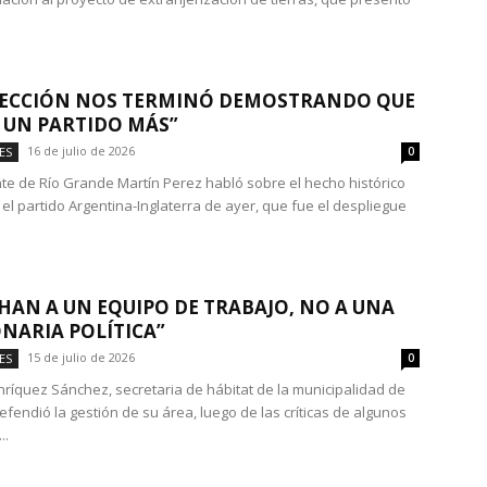
LECCIÓN NOS TERMINÓ DEMOSTRANDO QUE
 UN PARTIDO MÁS”
16 de julio de 2026
ES
0
nte de Río Grande Martín Perez habló sobre el hecho histórico
el partido Argentina-Inglaterra de ayer, que fue el despliegue
AN A UN EQUIPO DE TRABAJO, NO A UNA
NARIA POLÍTICA”
15 de julio de 2026
ES
0
ríquez Sánchez, secretaria de hábitat de la municipalidad de
efendió la gestión de su área, luego de las críticas de algunos
..