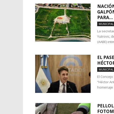
NACIÓN
GALPÓN
PARA...
MUNICIPAL
La secreta
Yutrovic, 
(AABE) intim
EL PAS
HÉCTOR
MUNICIPAL
El Concejo
“Héctor Ant
homenaje a
PELLOL
FOTOMU