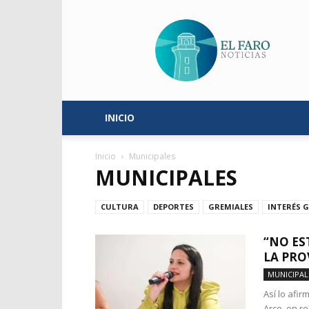
El
Faro
Noticias
INICIO
Inicio
Municipales
MUNICIPALES
CULTURA
DEPORTES
GREMIALES
INTERÉS 
“NO ES
LA PRO
MUNICIPAL
Así lo afi
Arce, en re