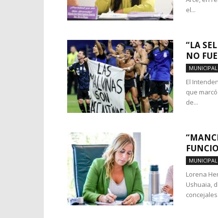
el...
“LA SE
NO FUE
MUNICIPAL
El Intende
que marcó 
de...
“MANCH
FUNCIO
MUNICIPAL
Lorena Hen
Ushuaia, d
concejales.