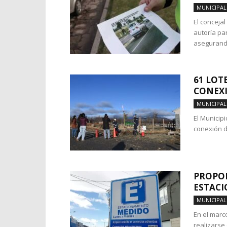
MUNICIPAL
El concejal
autoría pa
asegurando
61 LOT
CONEXI
MUNICIPAL
El Municip
conexión de
PROPON
ESTACI
MUNICIPAL
En el marc
realizarse 