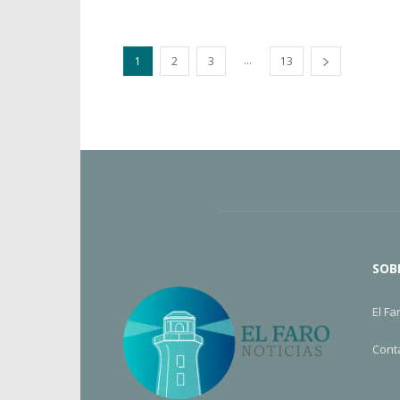
...
1
2
3
13
SOB
El Fa
Cont