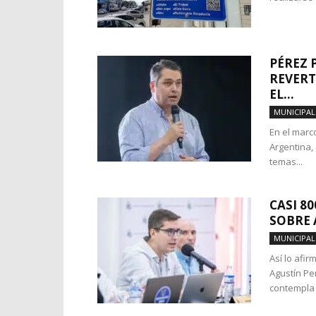
PÉREZ 
REVERT
EL...
MUNICIPAL
En el marco
Argentina,
temas...
CASI 8
SOBRE
MUNICIPAL
Así lo afi
Agustín Pe
contempla 