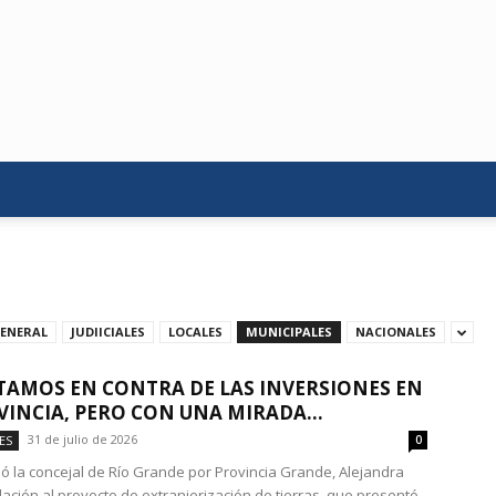
GENERAL
JUDIICIALES
LOCALES
MUNICIPALES
NACIONALES
TAMOS EN CONTRA DE LAS INVERSIONES EN
VINCIA, PERO CON UNA MIRADA...
31 de julio de 2026
ES
0
rmó la concejal de Río Grande por Provincia Grande, Alejandra
lación al proyecto de extranjerización de tierras, que presentó