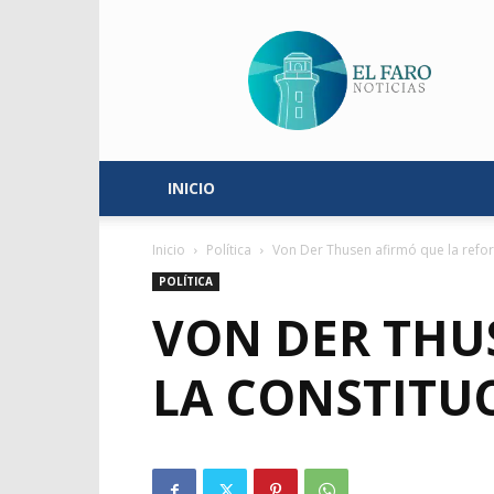
El
Faro
Noticias
INICIO
Inicio
Política
Von Der Thusen afirmó que la reform
POLÍTICA
VON DER THU
LA CONSTITU