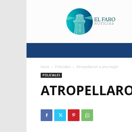
El
Faro
Noticias
Inicio
Policiales
Atropellaron a una mujer
POLICIALES
ATROPELLARO