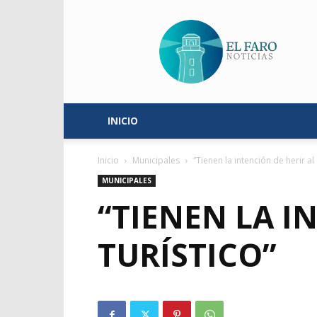
El
Faro
Noticias
INICIO
Inicio
Municipales
“Tienen la intención de herir al 
MUNICIPALES
“TIENEN LA I
TURÍSTICO”