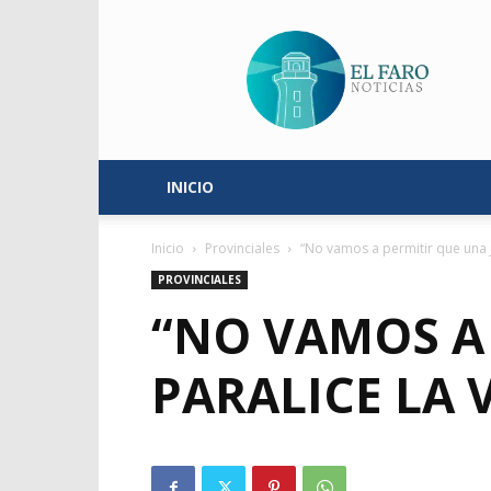
El
Faro
Noticias
INICIO
Inicio
Provinciales
“No vamos a permitir que una j
PROVINCIALES
“NO VAMOS A 
PARALICE LA