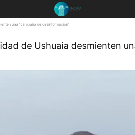
mienten una “campaña de desinformación”
alidad de Ushuaia desmienten u