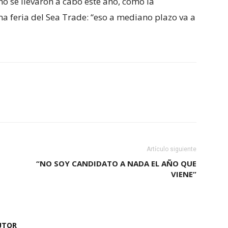
o se llevaron a cabo este año, como la
ima feria del Sea Trade: “eso a mediano plazo va a
Artículo siguiente
“NO SOY CANDIDATO A NADA EL AÑO QUE
VIENE”
UTOR