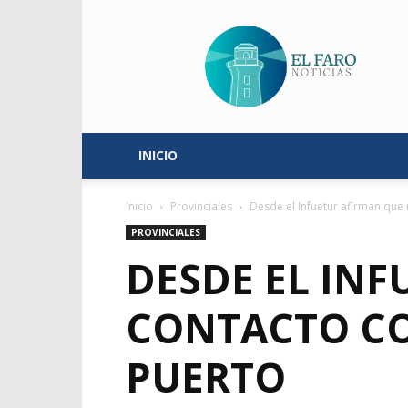
El
Faro
Noticias
INICIO
Inicio
Provinciales
Desde el Infuetur afirman que n
PROVINCIALES
DESDE EL IN
CONTACTO CO
PUERTO