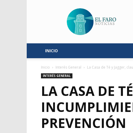
El
Faro
Noticias
INICIO
Inicio
Interés General
La Casa de Té y Jagger, cl
INTERÉS GENERAL
LA CASA DE T
INCUMPLIMIE
PREVENCIÓN