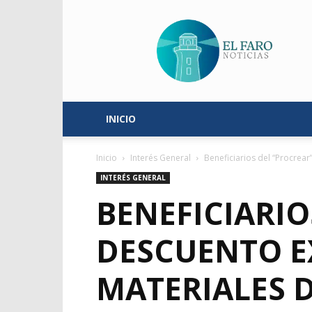
El
Faro
Noticias
INICIO
Inicio
Interés General
Beneficiarios del “Procrear
INTERÉS GENERAL
BENEFICIARI
DESCUENTO E
MATERIALES 