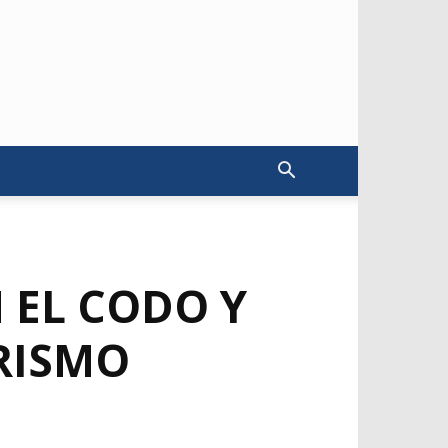
 EL CODO Y
ERISMO