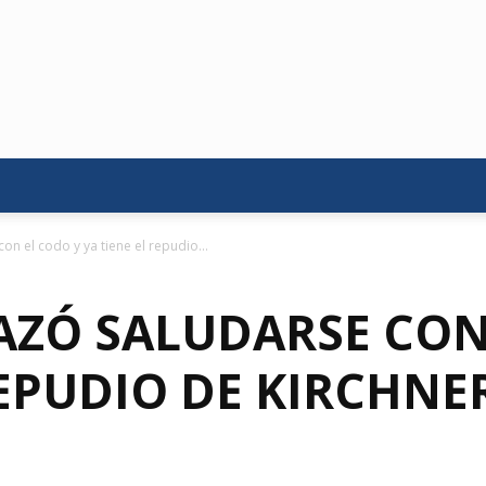
n el codo y ya tiene el repudio...
AZÓ SALUDARSE CON
REPUDIO DE KIRCHN