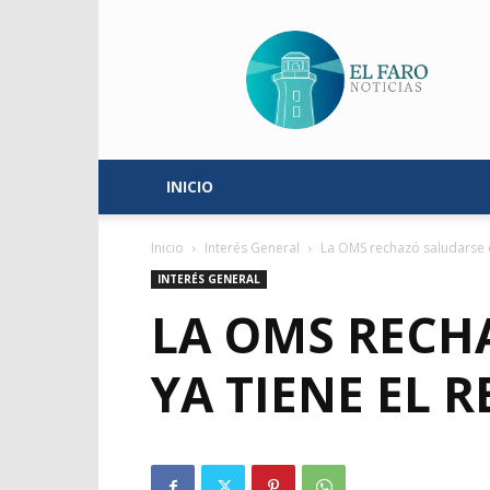
El
Faro
Noticias
INICIO
Inicio
Interés General
La OMS rechazó saludarse co
INTERÉS GENERAL
LA OMS RECH
YA TIENE EL 